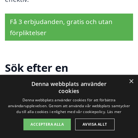
Få 3 erbjudanden, gratis och utan
förpliktelser
Sök efter en
professionell för
×
Denna webbplats använder
cookies
byggställning i andra
Denna webbplats använder cookies för att förbättra
städer nära Alfta
användarupplevelsen. Genom att använda vår webbplats samtycker
du till alla cookies i enlighet med vår cookiepolicy.
Läs mer
ACCEPTERA ALLA
AVVISA ALLT
Att hitta rätt hjälp för
byggställning i