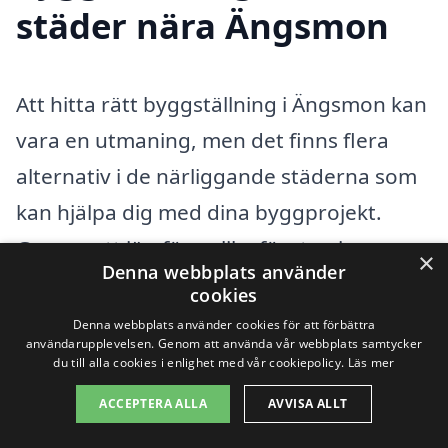
städer nära Ängsmon
Att hitta rätt byggställning i Ängsmon kan
vara en utmaning, men det finns flera
alternativ i de närliggande städerna som
kan hjälpa dig med dina byggprojekt.
Genom att jämföra olika företag i
×
Denna webbplats använder
området, kan du hitta den bästa
cookies
lösningen för dina behov och få ett
Denna webbplats använder cookies för att förbättra
användarupplevelsen. Genom att använda vår webbplats samtycker
konkurrenskraftigt pris.
du till alla cookies i enlighet med vår cookiepolicy.
Läs mer
ACCEPTERA ALLA
AVVISA ALLT
När du söker efter företag som erbjuder