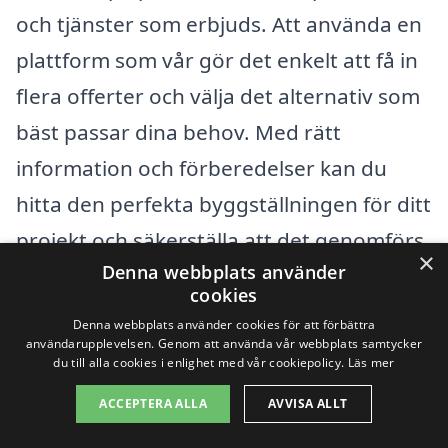
och tjänster som erbjuds. Att använda en
plattform som vår gör det enkelt att få in
flera offerter och välja det alternativ som
bäst passar dina behov. Med rätt
information och förberedelser kan du
hitta den perfekta byggställningen för ditt
projekt och säkerställa att det genomförs
×
Denna webbplats använder
smidigt och effektivt.
cookies
Denna webbplats använder cookies för att förbättra
Få 3 erbjudanden, gratis och utan
användarupplevelsen. Genom att använda vår webbplats samtycker
du till alla cookies i enlighet med vår cookiepolicy.
Läs mer
förpliktelser
ACCEPTERA ALLA
AVVISA ALLT