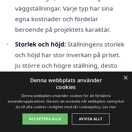
väggställningar. Varje typ har sina
egna kostnader och fördelar
beroende på projektets karaktär.
Storlek och höjd:
Ställningens storlek
och höjd har stor inverkan på priset.
Ju större och högre ställning, desto
mer material och arbete krävs för att
×
Denna webbplats använder
sätta upp den.
cookies
Denna webbplats använder cookies för att förbättra
Tid för uthyrning:
Om du endast
användarupplevelsen. Genom att använda vår webbplats samtycker
du till alla cookies i enlighet med vår cookiepolicy.
Läs mer
behöver ställningen under en kort
ACCEPTERA ALLA
AVVISA ALLT
period kan det vara fördelaktigt att