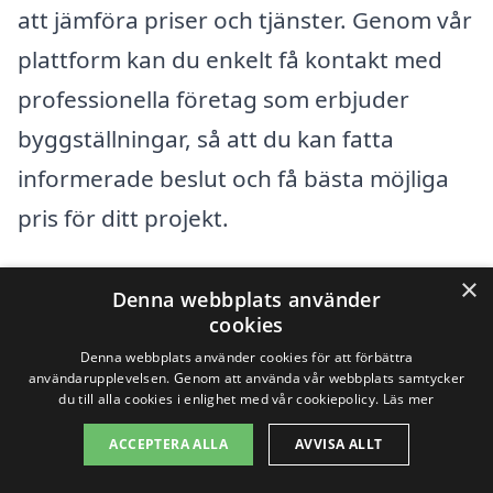
att jämföra priser och tjänster. Genom vår
plattform kan du enkelt få kontakt med
professionella företag som erbjuder
byggställningar, så att du kan fatta
informerade beslut och få bästa möjliga
pris för ditt projekt.
×
Få 3 erbjudanden, gratis och utan
Denna webbplats använder
cookies
förpliktelser
Denna webbplats använder cookies för att förbättra
användarupplevelsen. Genom att använda vår webbplats samtycker
du till alla cookies i enlighet med vår cookiepolicy.
Läs mer
ACCEPTERA ALLA
AVVISA ALLT
Sök efter en