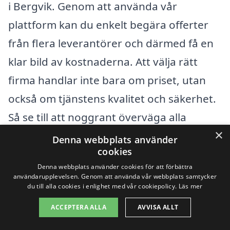
i Bergvik. Genom att använda vår
plattform kan du enkelt begära offerter
från flera leverantörer och därmed få en
klar bild av kostnaderna. Att välja rätt
firma handlar inte bara om priset, utan
också om tjänstens kvalitet och säkerhet.
Så se till att noggrant överväga alla
×
faktorer innan du fattar ditt beslut.
Denna webbplats använder
cookies
Denna webbplats använder cookies för att förbättra
Få 3 erbjudanden, gratis och utan
användarupplevelsen. Genom att använda vår webbplats samtycker
du till alla cookies i enlighet med vår cookiepolicy.
Läs mer
förpliktelser
ACCEPTERA ALLA
AVVISA ALLT