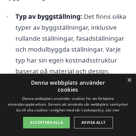
Typ av byggställning:
Det finns olika
typer av byggställningar, inklusive
rullande ställningar, fasadställningar
och modulbyggda ställningar. Varje
typ har sin egen kostnadsstruktur
baserat på material och design.
×
Denna webbplats använder
Storlek och höjd:
Ju större och högre
cookies
ställningen är, desto mer material och
Denna webbplats använder cookies för att förbättra
användarupplevelsen. Genom att använda vår webbplats samtycker
arbetskraft krävs för att installera den.
du till alla cookies i enlighet med vår cookiepolicy.
Läs mer
Det påverkar i sin tur det totala priset.
ACCEPTERA ALLA
AVVISA ALLT
Hyres- eller köpalternativ:
Vill du