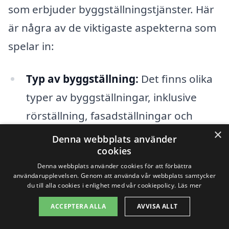
som erbjuder byggställningstjänster. Här
är några av de viktigaste aspekterna som
spelar in:
Typ av byggställning:
Det finns olika
typer av byggställningar, inklusive
rörställning, fasadställningar och
×
modulställningar. Varje typ har sina
Denna webbplats använder
cookies
egna kostnader och
Denna webbplats använder cookies för att förbättra
användningsområden, vilket kan
användarupplevelsen. Genom att använda vår webbplats samtycker
du till alla cookies i enlighet med vår cookiepolicy.
Läs mer
påverka det totala priset.
ACCEPTERA ALLA
AVVISA ALLT
Ställningens storlek:
Ställningens