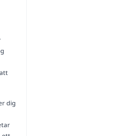
r
ag
att
er dig
etar
 ett