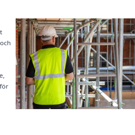
t
 och
e,
för