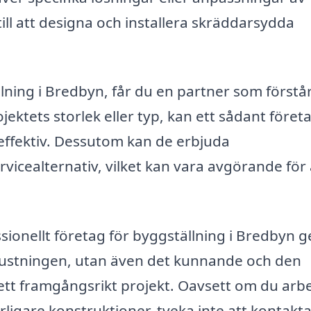
till att designa och installera skräddarsydda
llning i Bredbyn, får du en partner som förstå
jektets storlek eller typ, kan ett sådant föret
effektiv. Dessutom kan de erbjuda
vicealternativ, vilket kan vara avgörande för 
sionellt företag för byggställning i Bredbyn g
utrustningen, utan även det kunnande och den
 ett framgångsrikt projekt. Oavsett om du arb
ligare konstruktioner, tveka inte att kontakta