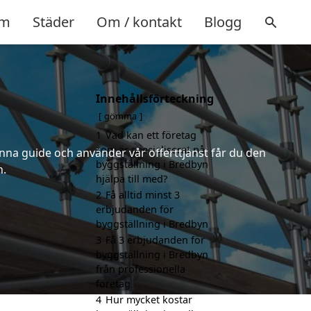
m
Städer
Om / kontakt
Blogg
Innehållsförteckning
gömma
1
Vad kan ett företag
som är specialiserat på
nna guide och använder vår offerttjänst får du den
byggställning i Bredbyn
n.
hjälpa till med?
2
Få alltid minst 3
erbjudanden för
byggställning i Bredbyn
3
Få 3 erbjudanden för
byggställning i Bredbyn
från professionella
företag
4
Hur mycket kostar