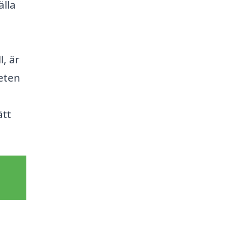
älla
, är
eten
ätt