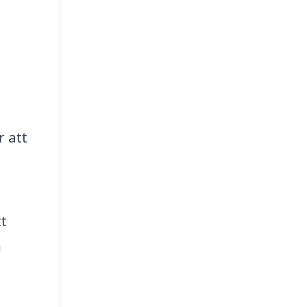
 att
h
tt
n