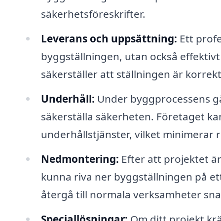
säkerhetsföreskrifter.
Leverans och uppsättning:
Ett profe
byggställningen, utan också effektivt
säkerställer att ställningen är korrek
Underhåll:
Under byggprocessens gång
säkerställa säkerheten. Företaget ka
underhållstjänster, vilket minimerar r
Nedmontering:
Efter att projektet ä
kunna riva ner byggställningen på ett 
återgå till normala verksamheter sn
Speciallösningar:
Om ditt projekt krä