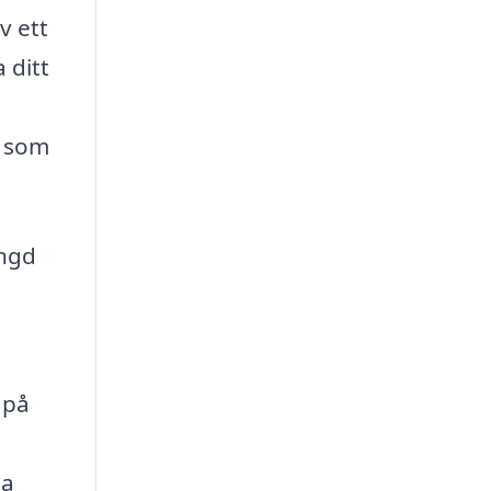
v ett
 ditt
n som
ängd
 på
la