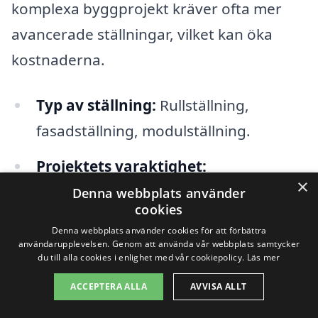
komplexa byggprojekt kräver ofta mer
avancerade ställningar, vilket kan öka
kostnaderna.
Typ av ställning:
Rullställning,
fasadställning, modulställning.
Projektets varaktighet:
×
Korttidsuthyrning eller
Denna webbplats använder
cookies
långtidslösning.
Denna webbplats använder cookies för att förbättra
användarupplevelsen. Genom att använda vår webbplats samtycker
Arbetsplatsens höjd:
Högre
du till alla cookies i enlighet med vår cookiepolicy.
Läs mer
ställningar kan kräva mer material och
ACCEPTERA ALLA
AVVISA ALLT
säkerhetsutrustning.