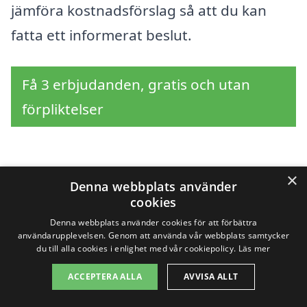
jämföra kostnadsförslag så att du kan
fatta ett informerat beslut.
Få 3 erbjudanden, gratis och utan
förpliktelser
×
Sök efter en
Denna webbplats använder
cookies
professionell för
Denna webbplats använder cookies för att förbättra
användarupplevelsen. Genom att använda vår webbplats samtycker
byggställning i andra
du till alla cookies i enlighet med vår cookiepolicy.
Läs mer
städer nära Eksjö
ACCEPTERA ALLA
AVVISA ALLT