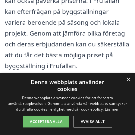
kan också påverka priserna. I Frufällan
kan efterfrågan på byggställningar
variera beroende på säsong och lokala
projekt. Genom att jämföra olika företag
och deras erbjudanden kan du säkerställa
att du får det bästa möjliga priset på
byggställning i Frufällan.
×
Denna webbplats använder
Sammanfattningsvis, att förstå de
cookies
faktorer som påverkar priserna på
Denna webbplats använder cookies för att förbättra
användarupplevelsen. Genom att använda vår webbplats samtycker
byggställning kan hjälpa dig att göra en
du till alla cookies i enlighet med vår cookiepolicy.
Läs mer
informerad val. Besök vår plattform för
ACCEPTERA ALLA
AVVISA ALLT
att enkelt jämföra erbjudanden och hitta