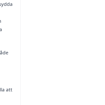
rsydda
m
a
både
la att