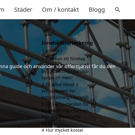
m
Städer
Om / kontakt
Blogg
Innehållsförteckning
gömma
1
Vad kan ett företag
som är specialiserat på
nna guide och använder vår offerttjänst får du den
byggställning i Furusjö
.
hjälpa till med?
2
Få alltid minst 3
erbjudanden för
byggställning i Furusjö
3
Få 3 erbjudanden för
byggställning i Furusjö
från professionella
företag
4
Hur mycket kostar