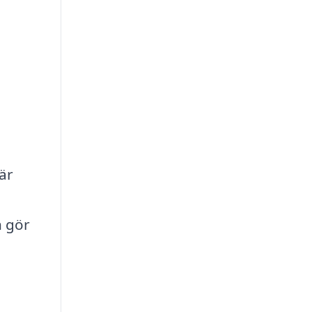
är
n gör