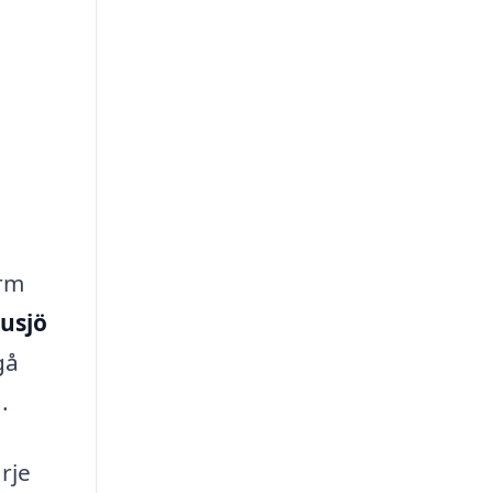
orm
rusjö
gå
.
rje