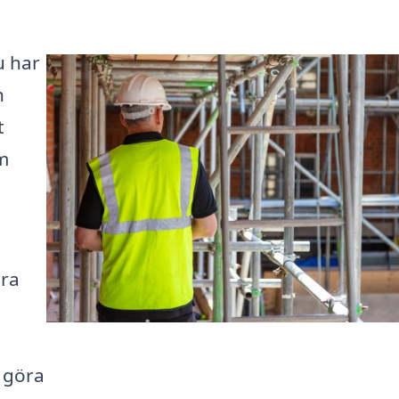
u har
h
t
m
ära
n göra