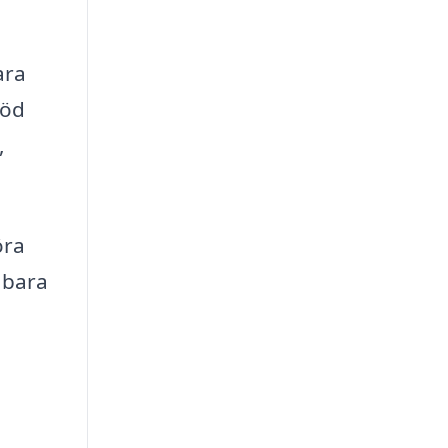
ara
töd
,
öra
 bara
m