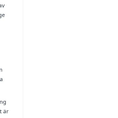
av
ge
m
da
ing
t är