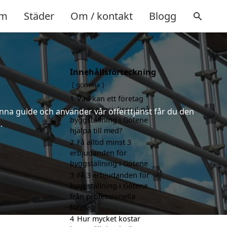
m
Städer
Om / kontakt
Blogg
Innehållsförteckning
gömma
1
Vad kan ett företag
som är specialiserat på
nna guide och använder vår offerttjänst får du den
byggställning i Götene
.
hjälpa till med?
2
Få alltid minst 3
erbjudanden för
byggställning i Götene
3
Få 3 erbjudanden för
byggställning i Götene
från professionella
företag
4
Hur mycket kostar