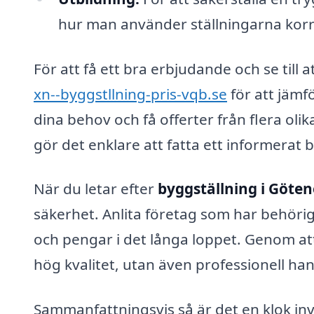
hur man använder ställningarna korr
För att få ett bra erbjudande och se till
xn--byggstllning-pris-vqb.se
för att jämfö
dina behov och få offerter från flera oli
gör det enklare att fatta ett informerat 
När du letar efter
byggställning i Göten
säkerhet. Anlita företag som har behöri
och pengar i det långa loppet. Genom att 
hög kvalitet, utan även professionell h
Sammanfattningsvis så är det en klok inve