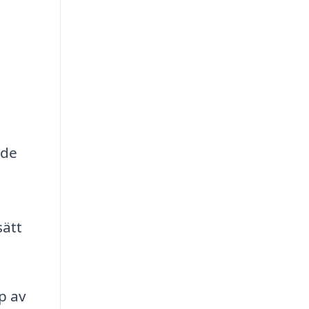
nde
sätt
p av