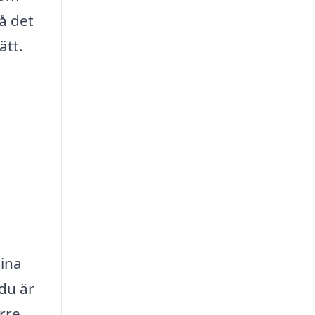
å det
ätt.
dina
du är
rre