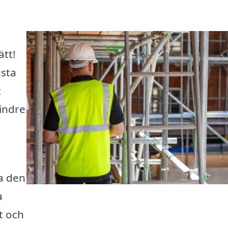
ätt!
ästa
t
indre
ja den
a
t och