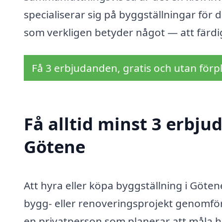
specialiserar sig på byggställningar för
som verkligen betyder något — att färdigst
Få 3 erbjudanden, gratis och utan förpl
Få alltid minst 3 erbju
Götene
Att hyra eller köpa byggställning i Götene 
bygg- eller renoveringsprojekt genomförs
en privatperson som planerar att måla h