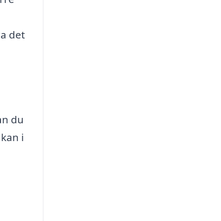
ra det
an du
 kan i