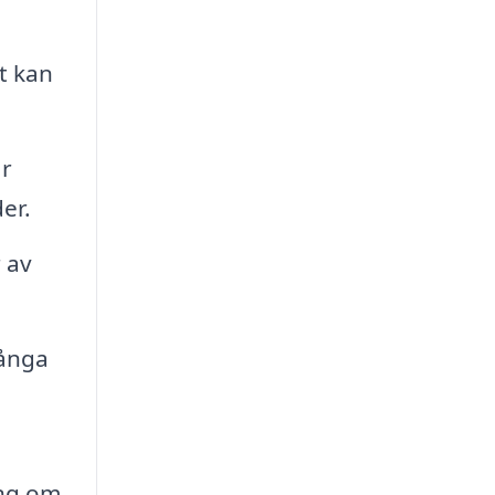
t kan
är
er.
 av
många
ing om