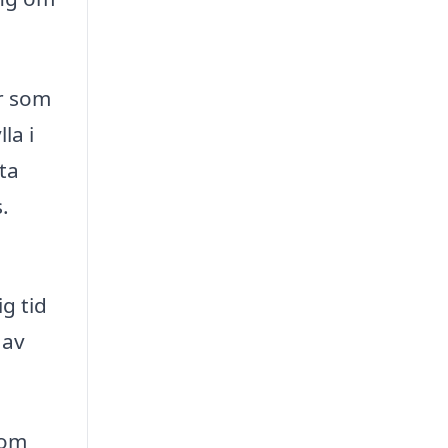
ar som
la i
tta
.
g tid
 av
som