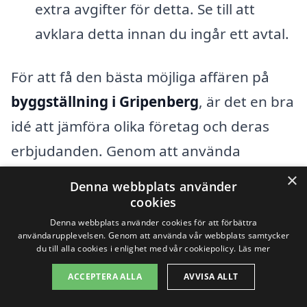
extra avgifter för detta. Se till att
avklara detta innan du ingår ett avtal.
För att få den bästa möjliga affären på
byggställning i Gripenberg
, är det en bra
idé att jämföra olika företag och deras
erbjudanden. Genom att använda
plattformar som
xn--byggstllning-pris-
×
Denna webbplats använder
vqb.se
kan du enkelt samla in offerter
cookies
från olika leverantörer i området. Detta
Denna webbplats använder cookies för att förbättra
användarupplevelsen. Genom att använda vår webbplats samtycker
gör det möjligt för dig att få en klar bild av
du till alla cookies i enlighet med vår cookiepolicy.
Läs mer
kostnaderna och välja den lösning som
ACCEPTERA ALLA
AVVISA ALLT
bäst passar dina behov och din budget.