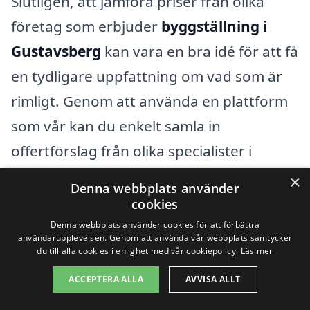
Slutligen, att jämföra priser från olika
företag som erbjuder
byggställning i
Gustavsberg
kan vara en bra idé för att få
en tydligare uppfattning om vad som är
rimligt. Genom att använda en plattform
som vår kan du enkelt samla in
offertförslag från olika specialister i
området. Det gör att du kan hitta den
×
Denna webbplats använder
bästa lösningen som passar både dina
cookies
behov och din budget.
Denna webbplats använder cookies för att förbättra
användarupplevelsen. Genom att använda vår webbplats samtycker
du till alla cookies i enlighet med vår cookiepolicy.
Läs mer
Få 3 erbjudanden, gratis och utan
ACCEPTERA ALLA
AVVISA ALLT
förpliktelser