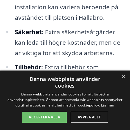
installation kan variera beroende på
avståndet till platsen i Hallabro.
Säkerhet:
Extra säkerhetsåtgärder
kan leda till högre kostnader, men de
är viktiga för att skydda arbetarna.
Tillbehör:
Extra tillbehör som
×
plattformar och skydd kan också
Denna webbplats använder
cookies
påverka det totala priset.
Denna webbplats använder cookies för att förbättra
användarupplevelsen. Genom att använda vår webbplats samtycker
Det är också viktigt att tänka på att
du till alla cookies i enlighet med vår cookiepolicy.
Läs mer
kvaliteten på materialet och tillverkaren
ACCEPTERA ALLA
AVVISA ALLT
kan variera. Att välja en betrodd