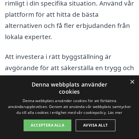
rimligt i din specifika situation. Använd vår
plattform för att hitta de bästa
alternativen och få fler erbjudanden från
lokala experter.
Att investera i rätt byggställning är
avgörande för att säkerställa en trygg och
effektiv arbetsmiljö. Med korrekt
×
Denna webbplats använder
information och hjälp från professionella i
cookies
Hammenhög kan du säkerställa att ditt
Denna webbplats använder cookies för att förbättra
användarupplevelsen. Genom att använda vår webbplats samtycker
projekt genomförs smidigt och
du till alla cookies i enlighet med vår cookiepolicy.
Läs mer
kostnadseffektivt.
ACCEPTERA ALLA
AVVISA ALLT