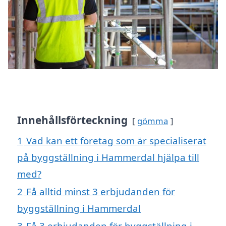
Innehållsförteckning
gömma
1
Vad kan ett företag som är specialiserat
på byggställning i Hammerdal hjälpa till
med?
2
Få alltid minst 3 erbjudanden för
byggställning i Hammerdal
3
Få 3 erbjudanden för byggställning i