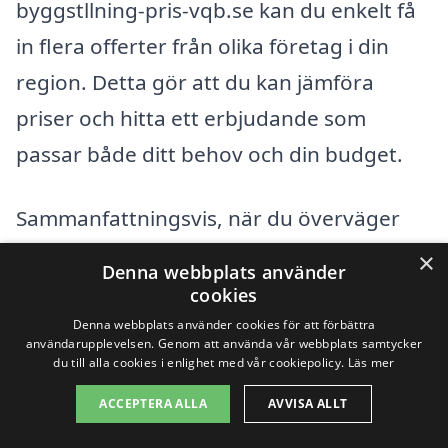
byggstllning-pris-vqb.se kan du enkelt få
in flera offerter från olika företag i din
region. Detta gör att du kan jämföra
priser och hitta ett erbjudande som
passar både ditt behov och din budget.
Sammanfattningsvis, när du överväger
kostnaden för byggställning, ta hänsyn till
×
Denna webbplats använder
ovanstående faktorer och kom ihåg att
cookies
det är viktigt att säkerställa att du får ett
Denna webbplats använder cookies för att förbättra
användarupplevelsen. Genom att använda vår webbplats samtycker
pålitligt och professionellt företag.
du till alla cookies i enlighet med vår cookiepolicy.
Läs mer
Genom att noga utforska dina alternativ
ACCEPTERA ALLA
AVVISA ALLT
kan du hitta den bästa lösningen för ditt