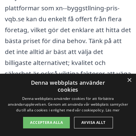
plattformar som xn--byggstllning-pris-
vqb.se kan du enkelt få offert från flera
företag, vilket gör det enklare att hitta det
bästa priset för dina behov. Tänk på att
det inte alltid är bäst att välja det
billigaste alternativet; kvalitet och
säkerhet är också viktiga faktorer att väga
×
Denna webbplats använder
in.
cookies
Denna webbplats använder cookies för att förbättra
Genom att ta hänsyn till ovanstående
användarupplevelsen. Genom att använda vår webbplats samtycker
du till alla cookies i enlighet med vår cookiepolicy.
Läs mer
faktorer och noggrant undersöka dina
ACCEPTERA ALLA
AVVISA ALLT
alternativ kan du säkerställa att du får en