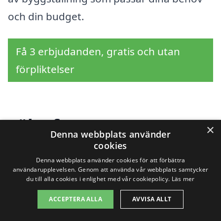
och din budget.
Få 3 erbjudanden, gratis och utan
förpliktelser
Sök efter en
×
Denna webbplats använder
professionell för
cookies
Denna webbplats använder cookies för att förbättra
byggställning i andra
användarupplevelsen. Genom att använda vår webbplats samtycker
du till alla cookies i enlighet med vår cookiepolicy.
Läs mer
städer nära Hjo
ACCEPTERA ALLA
AVVISA ALLT