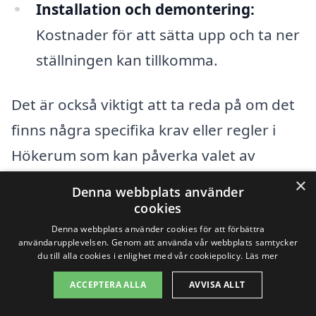
Installation och demontering:
Kostnader för att sätta upp och ta ner
ställningen kan tillkomma.
Det är också viktigt att ta reda på om det
finns några specifika krav eller regler i
Hökerum som kan påverka valet av
byggställning. Lokala bestämmelser kan
×
Denna webbplats använder
ha en påverkan på både kostnader och
cookies
säkerhet. Genom att jämföra olika
Denna webbplats använder cookies för att förbättra
användarupplevelsen. Genom att använda vår webbplats samtycker
erbjudanden från specialiserade företag
du till alla cookies i enlighet med vår cookiepolicy.
Läs mer
inom byggställning i Hökerum kan du
ACCEPTERA ALLA
AVVISA ALLT
hitta den mest kostnadseffektiva