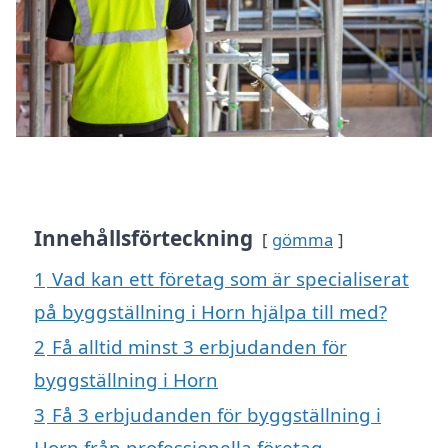
Innehållsförteckning
gömma
1
Vad kan ett företag som är specialiserat
på byggställning i Horn hjälpa till med?
2
Få alltid minst 3 erbjudanden för
byggställning i Horn
3
Få 3 erbjudanden för byggställning i
Horn från professionella företag