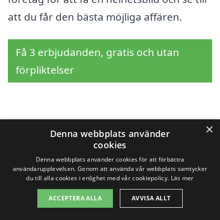
att du får den bästa möjliga affären.
Få 3 erbjudanden, gratis och utan
förpliktelser
Sök efter en
×
Denna webbplats använder
professionell för
cookies
Denna webbplats använder cookies för att förbättra
byggställning i andra
användarupplevelsen. Genom att använda vår webbplats samtycker
du till alla cookies i enlighet med vår cookiepolicy.
Läs mer
städer nära Horn
ACCEPTERA ALLA
AVVISA ALLT