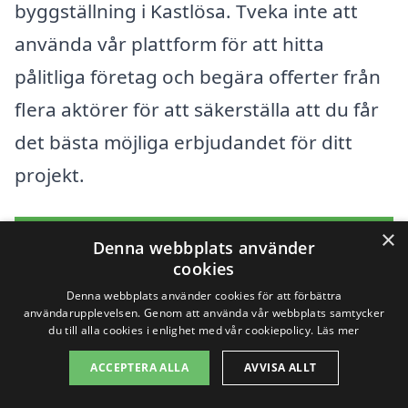
byggställning i Kastlösa. Tveka inte att
använda vår plattform för att hitta
pålitliga företag och begära offerter från
flera aktörer för att säkerställa att du får
det bästa möjliga erbjudandet för ditt
projekt.
×
Få 3 erbjudanden, gratis och utan
Denna webbplats använder
cookies
förpliktelser
Denna webbplats använder cookies för att förbättra
användarupplevelsen. Genom att använda vår webbplats samtycker
du till alla cookies i enlighet med vår cookiepolicy.
Läs mer
Sök efter en
ACCEPTERA ALLA
AVVISA ALLT