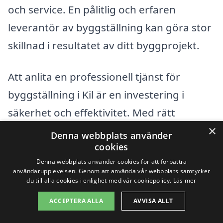
och service. En pålitlig och erfaren
leverantör av byggställning kan göra stor
skillnad i resultatet av ditt byggprojekt.
Att anlita en professionell tjänst för
byggställning i Kil är en investering i
säkerhet och effektivitet. Med rätt
×
ställning på plats kan du säkerställa en
Denna webbplats använder
cookies
smidig och säker arbetsmiljö för alla
Denna webbplats använder cookies för att förbättra
involverade. Tveka inte att använda vår
användarupplevelsen. Genom att använda vår webbplats samtycker
du till alla cookies i enlighet med vår cookiepolicy.
Läs mer
plattform för att hitta rätt företag som
motsvarar dina behov och budget.
ACCEPTERA ALLA
AVVISA ALLT