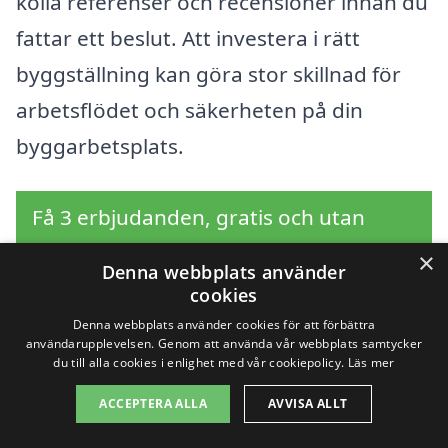
kolla referenser och recensioner innan du
fattar ett beslut. Att investera i rätt
byggställning kan göra stor skillnad för
arbetsflödet och säkerheten på din
byggarbetsplats.
Få 3 erbjudanden, gratis och utan
förpliktelser
×
Denna webbplats använder
cookies
Denna webbplats använder cookies för att förbättra
användarupplevelsen. Genom att använda vår webbplats samtycker
Sök efter en
du till alla cookies i enlighet med vår cookiepolicy.
Läs mer
professionell för
ACCEPTERA ALLA
AVVISA ALLT