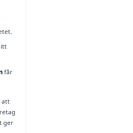
tet.
itt
m
får
 att
öretag
t ger