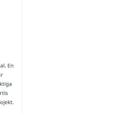
al. En
är
ktiga
rtis
ojekt.