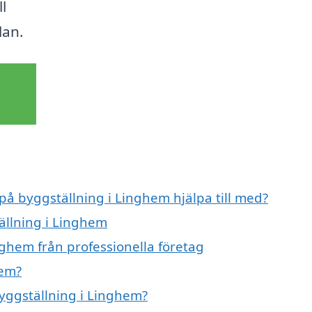
l
lan.
 på byggställning i Linghem hjälpa till med?
ällning i Linghem
nghem från professionella företag
hem?
byggställning i Linghem?