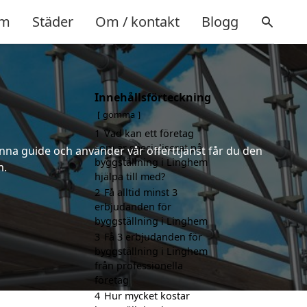
m
Städer
Om / kontakt
Blogg
Innehållsförteckning
gömma
1
Vad kan ett företag
som är specialiserat på
nna guide och använder vår offerttjänst får du den
byggställning i Linghem
m.
hjälpa till med?
2
Få alltid minst 3
erbjudanden för
byggställning i Linghem
3
Få 3 erbjudanden för
byggställning i Linghem
från professionella
företag
4
Hur mycket kostar