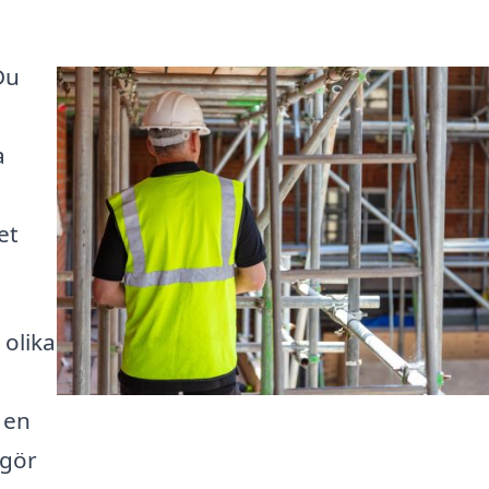
Du
a
et
 olika
 en
 gör