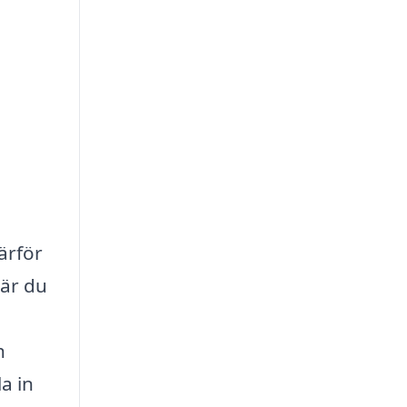
ärför
När du
h
a in