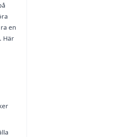
på
öra
ara en
. Här
ker
lla