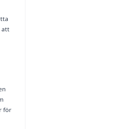
itta
 att
en
om
 för