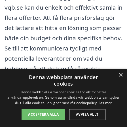
vqb.se kan du enkelt och effektivt samla in
flera offerter. Att få flera prisförslag gör
det lättare att hitta en lösning som passar
både din budget och dina specifika behov.
Se till att kommunicera tydligt med
potentiella leverantörer om vad du
behöver, så att du kan få så exakta
×
Denna webbplats använder
offerter som möjligt. Genom att ta sig tid
cookies
att undersöka och
Denna webbplats använder cookies för att förbättra
användarupplevelsen. Genom att använda vår webbplats samtycker
jämföravalmöjligheterna kan du
du till alla cookies i enlighet med vår cookiepolicy.
Läs mer
säkerställa att ditt projekt kan
ACCEPTERA ALLA
AVVISA ALLT
genomföras på ett kostnadseffektivt och