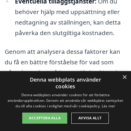
Eventuella tilläggstjänster:
Om du
behöver hjälp med uppsättning eller
nedtagning av ställningen, kan detta
påverka den slutgiltiga kostnaden.
Genom att analysera dessa faktorer kan
du få en bättre förståelse för vad som
påverkar priset på byggställning i Lund.
×
Denna webbplats använder
Det är också en god idé att jämföra olika
cookies
företag och deras erbjudanden. Använd
Denna webbplats använder cookies för att förbättra
användarupplevelsen. Genom att använda vår webbplats samtycker
vår plattform för att enkelt få in flera
du till alla cookies i enlighet med vår cookiepolicy.
Läs mer
offerter från olika professionella aktörer,
ACCEPTERA ALLA
AVVISA ALLT
så att du kan fatta ett informerat beslut.