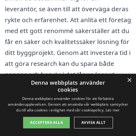
leverantör, se även till att överväga deras
rykte och erfarenhet. Att anlita ett företag
med ett gott renommé säkerställer att du
får en säker och kvalitetssäker lösning för
ditt byggprojekt. Genom att investera tid i
att göra research kan du spara både
pengar och besvär i det långa loppet.
×
Denna webbplats använder
cookies
Få 3 erbjudanden, gratis och utan
Denna webbplats använder cookies för att förbättra
användarupplevelsen. Genom att använda vår webbplats samtycker
förpliktelser
du till alla cookies i enlighet med vår cookiepolicy.
Läs mer
ACCEPTERA ALLA
AVVISA ALLT