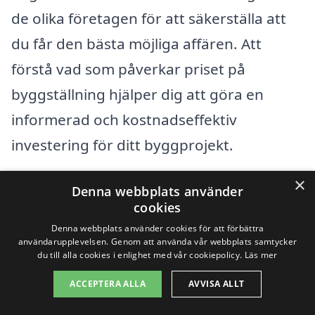
de olika företagen för att säkerställa att
du får den bästa möjliga affären. Att
förstå vad som påverkar priset på
byggställning hjälper dig att göra en
informerad och kostnadseffektiv
investering för ditt byggprojekt.
×
Denna webbplats använder
Få 3 erbjudanden, gratis och utan
cookies
förpliktelser
Denna webbplats använder cookies för att förbättra
användarupplevelsen. Genom att använda vår webbplats samtycker
du till alla cookies i enlighet med vår cookiepolicy.
Läs mer
ACCEPTERA ALLA
AVVISA ALLT
Sök efter en