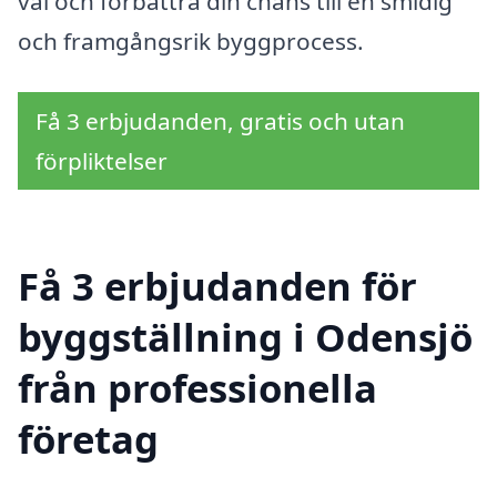
val och förbättra din chans till en smidig
och framgångsrik byggprocess.
Få 3 erbjudanden, gratis och utan
förpliktelser
Få 3 erbjudanden för
byggställning i Odensjö
från professionella
företag