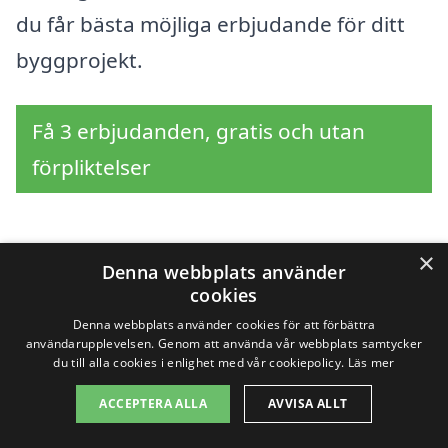
du får bästa möjliga erbjudande för ditt
byggprojekt.
Få 3 erbjudanden, gratis och utan
förpliktelser
×
Sök efter en
Denna webbplats använder
cookies
professionell för
Denna webbplats använder cookies för att förbättra
användarupplevelsen. Genom att använda vår webbplats samtycker
byggställning i andra
du till alla cookies i enlighet med vår cookiepolicy.
Läs mer
ACCEPTERA ALLA
AVVISA ALLT
städer nära Orrviken