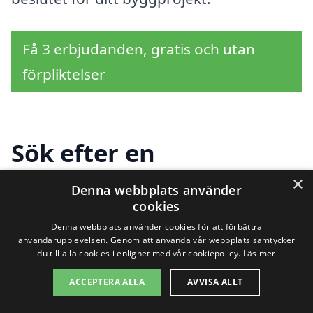
Få 3 erbjudanden, gratis och utan
förpliktelser
Sök efter en
professionell för
×
Denna webbplats använder
cookies
byggställning i andra
Denna webbplats använder cookies för att förbättra
städer nära Örstig
användarupplevelsen. Genom att använda vår webbplats samtycker
du till alla cookies i enlighet med vår cookiepolicy.
Läs mer
ACCEPTERA ALLA
AVVISA ALLT
Att hyra eller köpa byggställning i Örstig