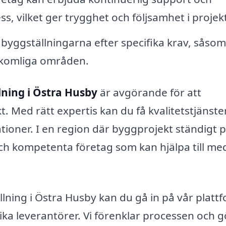
, vilket ger trygghet och följsamhet i projek
yggställningarna efter specifika krav, såsom
åtkomliga områden.
lning i Östra Husby
är avgörande för att
t. Med rätt expertis kan du få kvalitetstjänst
ationer. I en region där byggprojekt ständigt 
ga och kompetenta företag som kan hjälpa till me
lning i Östra Husby kan du gå in på vår platt
lika leverantörer. Vi förenklar processen och g