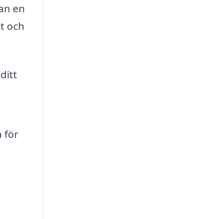
kan en
gt och
ditt
 för