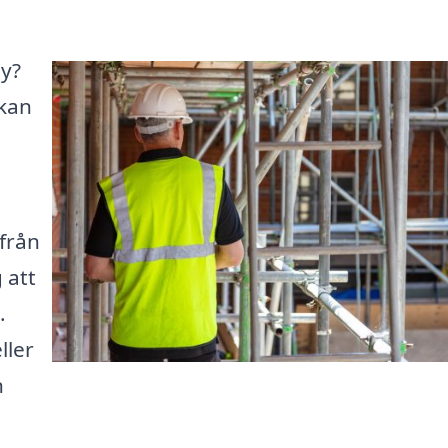
by?
 kan
från
 att
.
ller
n