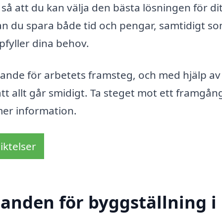
r, så att du kan välja den bästa lösningen för di
an du spara både tid och pengar, samtidigt s
ppfyller dina behov.
rande för arbetets framsteg, och med hjälp av
att allt går smidigt. Ta steget mot ett framgån
mer information.
iktelser
danden för byggställning i