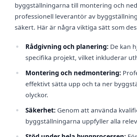
byggställningarna till montering och ned
professionell leverantör av byggställning
säkert. Här är några viktiga sätt som des
Rådgivning och planering:
De kan hjä
specifika projekt, vilket inkluderar u
Montering och nedmontering:
Profe
effektivt sätta upp och ta ner byggstä
olyckor.
Säkerhet:
Genom att använda kvalific
byggställningarna uppfyller alla rele
Stöd under hela byggprocessen:
För