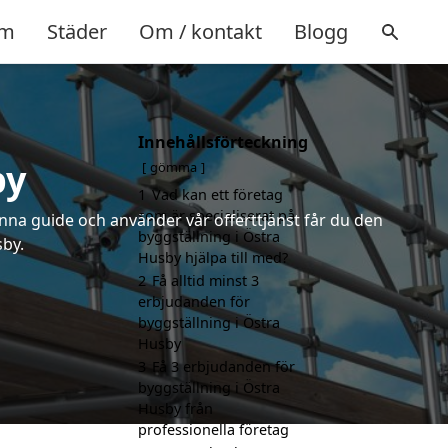
m
Städer
Om / kontakt
Blogg
Innehållsförteckning
by
gömma
1
Vad kan ett företag
som är specialiserat på
nna guide och använder vår offerttjänst får du den
byggställning i Östra
sby.
Husby hjälpa till med?
2
Få alltid minst 3
erbjudanden för
byggställning i Östra
Husby
3
Få 3 erbjudanden för
byggställning i Östra
Husby från
professionella företag