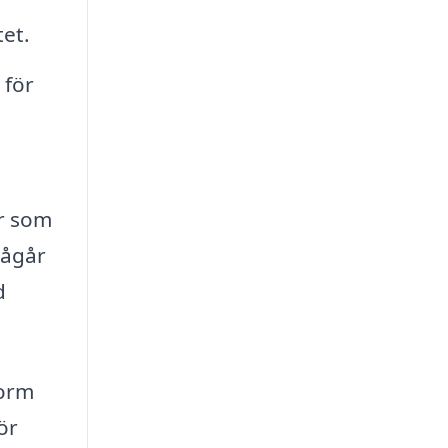
tet.
 för
er som
pågår
d
form
ör