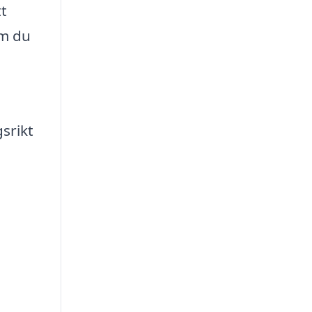
tt
om du
gsrikt