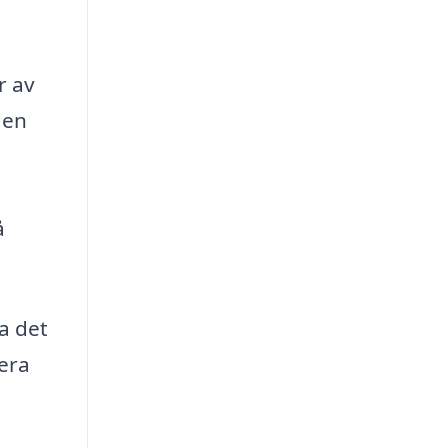
r av
den
å
a det
iera