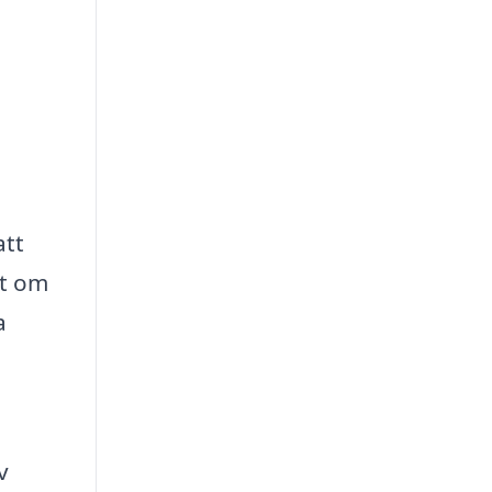
att
tt om
a
v