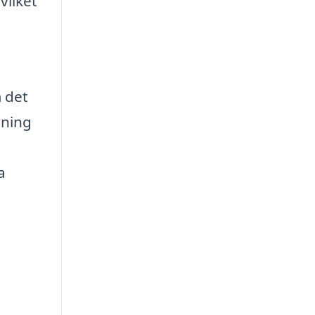
vilket
 det
lning
a