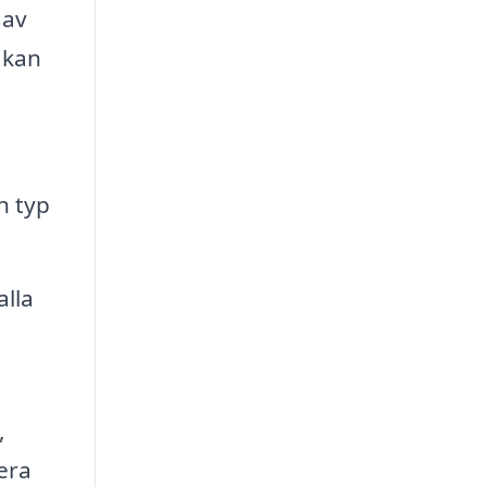
 av
 kan
h typ
alla
,
lera