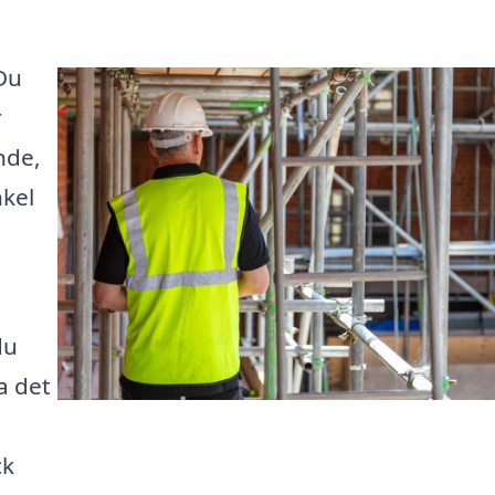
 Du
r
nde,
nkel
du
a det
ck