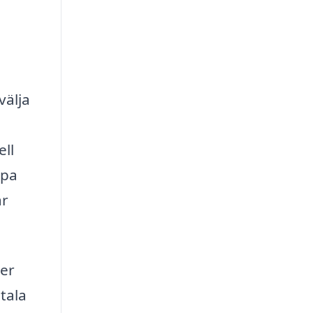
välja
ell
öpa
är
ver
tala