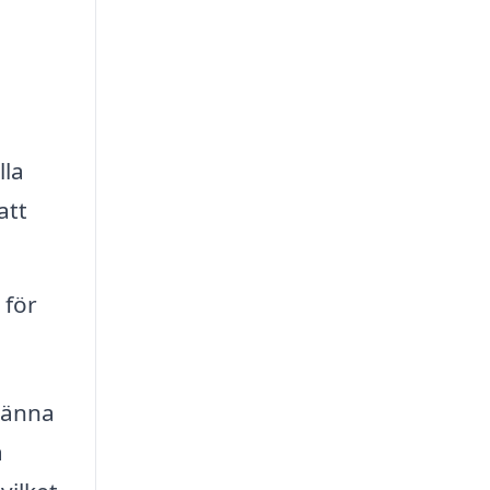
lla
att
 för
känna
å