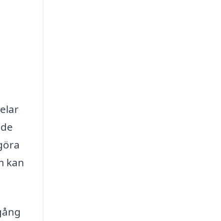
elar
nde
 göra
om kan
lgång