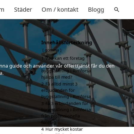
m
Städer
Om / kontakt
Blogg
Innehållsförteckning
gömma
1
Vad kan ett företag
som är specialiserat på
nna guide och använder vår offerttjänst får du den
byggställning i Rimforsa
a.
hjälpa till med?
2
Få alltid minst 3
erbjudanden för
byggställning i Rimforsa
3
Få 3 erbjudanden för
byggställning i Rimforsa
från professionella
företag
4
Hur mycket kostar