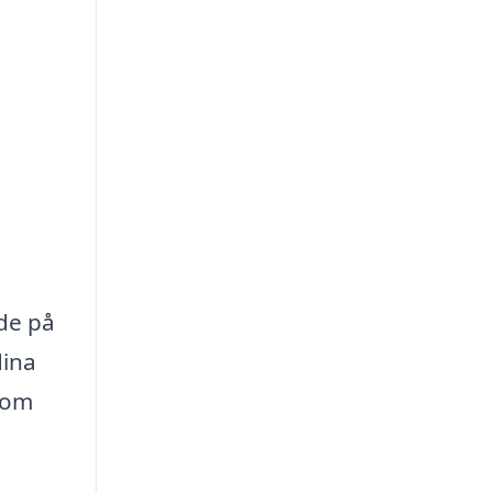
ade på
dina
t om