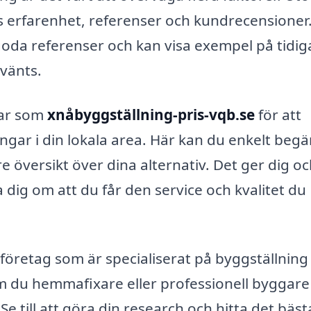
ets erfarenhet, referenser och kundrecensioner.
da referenser och kan visa exempel på tidig
vänts.
mar som
xnåbyggställning-pris-vqb.se
för att
ngar i din lokala area. Här kan du enkelt begä
re översikt över dina alternativ. Det ger dig o
a dig om att du får den service och kvalitet du
företag som är specialiserat på byggställning 
 du hemmafixare eller professionell byggare
Se till att göra din research och hitta det bäst