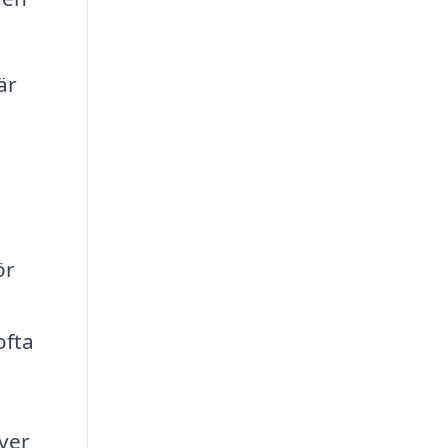
är
ör
ofta
över