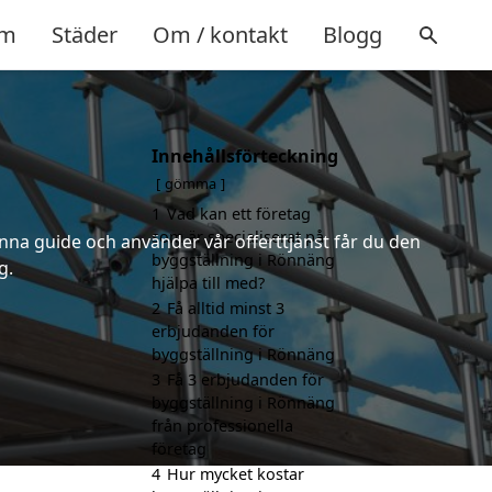
m
Städer
Om / kontakt
Blogg
Innehållsförteckning
gömma
1
Vad kan ett företag
som är specialiserat på
nna guide och använder vår offerttjänst får du den
byggställning i Rönnäng
g.
hjälpa till med?
2
Få alltid minst 3
erbjudanden för
byggställning i Rönnäng
3
Få 3 erbjudanden för
byggställning i Rönnäng
från professionella
företag
4
Hur mycket kostar