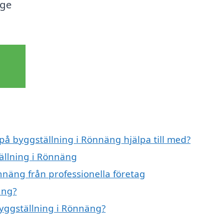
gge
 på byggställning i Rönnäng hjälpa till med?
tällning i Rönnäng
nnäng från professionella företag
äng?
byggställning i Rönnäng?