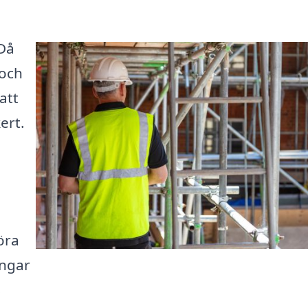
 Då
 och
att
ert.
öra
ingar
s