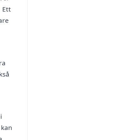
 Ett
are
ra
ckså
i
 kan
a