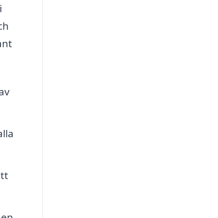
i
ch
ant
av
lla
tt
gen