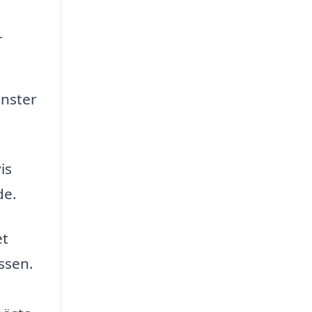
r
änster
is
de.
et
ssen.