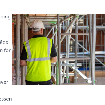
lning
råde,
n för
äver
cessen