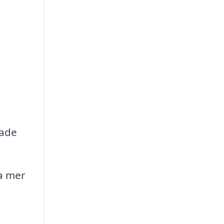
dade
ta mer