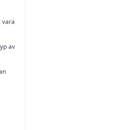
u vara
typ av
kan