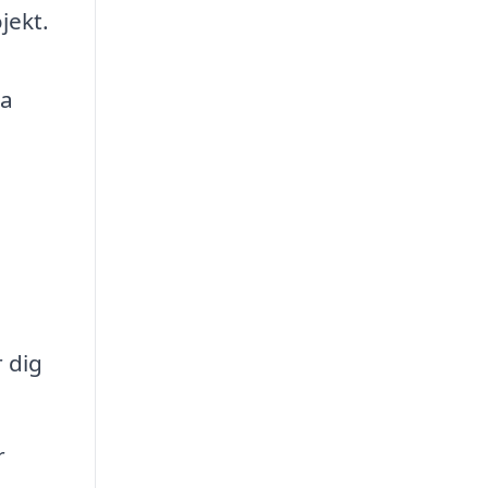
jekt.
ta
r dig
r