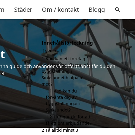
m
Städer
Om / kontakt
Blogg
Innehållsförteckning
t
gömma
1
Vad kan ett företag
som är specialiserat på
nna guide och använder vår offerttjänst får du den
byggställning i
et.
Sinksundet hjälpa till
med?
1.1
Vad kan du
förvänta dig av
byggställningar i
Sinksundet?
1.2
Hur gör du för att
få ett bra erbjudande?
2
Få alltid minst 3