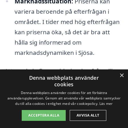
Marknadssituation:
Priserna kan
variera beroende på efterfrågan i
området. I tider med hög efterfrågan
kan priserna öka, så det är bra att
hålla sig informerad om
marknadsdynamiken i Sjösa.
Att samla in flera erbjudanden från olika
×
Denna webbplats använder
företag är en utmärkt metod för att få en
cookies
uppfattning om vad du kan förvänta dig
Denna webbplats använder cookies för att förbättra
användarupplevelsen. Genom att använda vår webbplats samtycker
när det kommer till priset på
du till alla cookies i enlighet med vår cookiepolicy.
Läs mer
byggställning i Sjösa. Genom att jämföra
ACCEPTERA ALLA
AVVISA ALLT
olika alternativ kan du även få insikter om