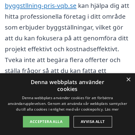
byggstllning-pris-vqb.se
kan hjälpa dig att
hitta professionella företag i ditt område
som erbjuder byggställningar, vilket gör
att du kan fokusera på att genomföra ditt
projekt effektivt och kostnadseffektivt.
Tveka inte att begära flera offerter och
ställa frågor så att du kan fatta ett
×
informerat beslut som passar dina behov
Denna webbplats använder
cookies
och budget.
Denna webbplats använder cookies för att förbättra
användarupplevelsen. Genom att använda vår webbplats samtycker
du till alla cookies i enlighet med vår cookiepolicy.
Läs mer
Få 3 erbjudanden, gratis och utan
ACCEPTERA ALLA
AVVISA ALLT
förpliktelser