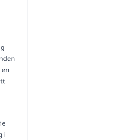
ng
danden
g en
tt
de
 i