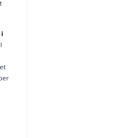
t
i
l
et
per