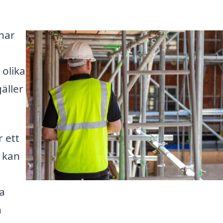
 har
 olika
äller
 ett
, kan
ka
h