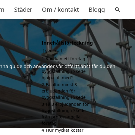
m
Städer
Om / kontakt
Blogg
Innehållsförteckning
gömma
1
Vad kan ett företag
som är specialiserat på
nna guide och använder vår offerttjänst får du den
byggställning i Skede
hjälpa till med?
2
Få altid minst 3
erbjudanden för
byggställning i Skede
3
Få 3 erbjudanden för
byggställning i Skede
från professionella
företag
4
Hur mycket kostar