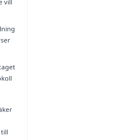
 vill
lning
rser
taget
koll
äker
ill