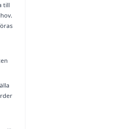
till
ehov.
föras
ten
älla
ärder