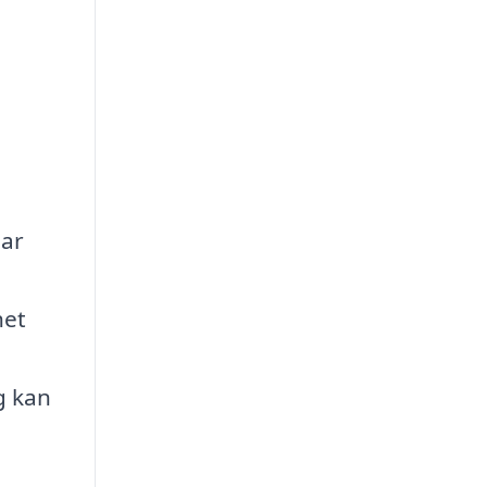
gar
het
g kan