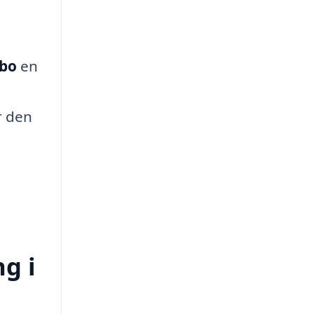
rbo
en
r den
ng i