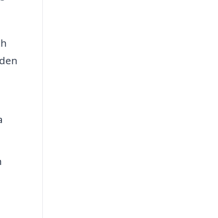
ch
 den
a
n