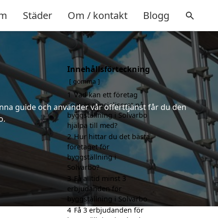
m
Städer
Om / kontakt
Blogg
Innehållsförteckning
gömma
1
Vad kan ett företag
som är specialiserat på
nna guide och använder vår offerttjänst får du den
byggställning i Solvarbo
o.
hjälpa till med?
2
Hur hittar du det bästa
företaget för
byggställning i
Solvarbo?
3
Få alltid minst 3
erbjudanden för
byggställning i Solvarbo
4
Få 3 erbjudanden för