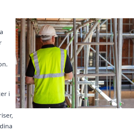
ta
r
on.
er i
iser,
 dina