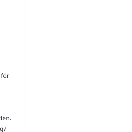
för
den.
ng?