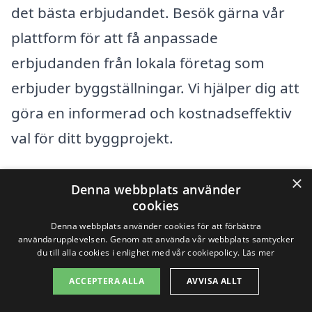
det bästa erbjudandet. Besök gärna vår
plattform för att få anpassade
erbjudanden från lokala företag som
erbjuder byggställningar. Vi hjälper dig att
göra en informerad och kostnadseffektiv
val för ditt byggprojekt.
×
Få 3 erbjudanden, gratis och utan
Denna webbplats använder
cookies
förpliktelser
Denna webbplats använder cookies för att förbättra
användarupplevelsen. Genom att använda vår webbplats samtycker
du till alla cookies i enlighet med vår cookiepolicy.
Läs mer
ACCEPTERA ALLA
AVVISA ALLT
Sök efter en