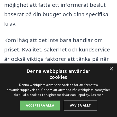
möjlighet att fatta ett informerat beslut
baserat på din budget och dina specifika
krav.
Kom ihåg att det inte bara handlar om
priset. Kvalitet, säkerhet och kundservice
är också viktiga faktorer att tänka på när
×
du väljer en leverantör av byggställningar.
Denna webbplats använder
cookies
Genom att prioritera dessa aspekter kan
Denna webbplats använder cookies för att förbättra
du säkerställa att ditt byggprojekt
användarupplevelsen. Genom att använda vår webbplats samtycker
du till alla cookies i enlighet med vår cookiepolicy.
Läs mer
genomförs smidigt och framgångsrikt.
ACCEPTERA ALLA
AVVISA ALLT
Få 3 erbjudanden, gratis och utan