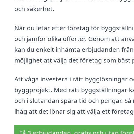
och säkerhet.
När du letar efter företag för byggställn
och jämför olika offerter. Genom att an
kan du enkelt inhämta erbjudanden från f
möjlighet att välja det företag som bäst
Att våga investera i rätt bygglösningar oc
byggprojekt. Med rätt byggställningar ka
och i slutändan spara tid och pengar. Så 
ihåg att det lönar sig att välja ett före
Få 3 erbjudanden, gratis och utan förpl