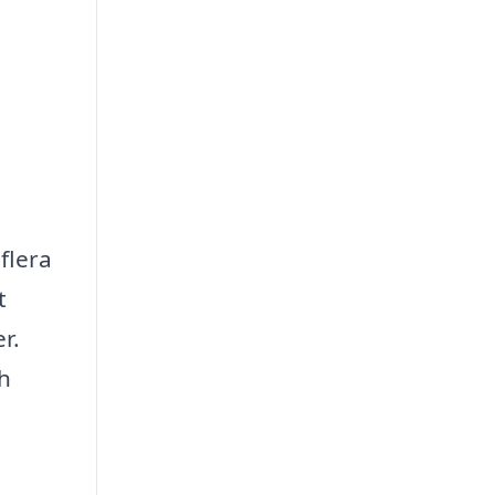
flera
t
r.
ch