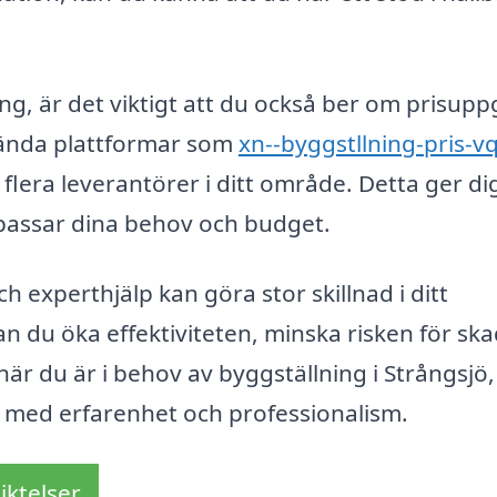
ing, är det viktigt att du också ber om prisupp
vända plattformar som
xn--byggstllning-pris-v
lera leverantörer i ditt område. Detta ger di
 passar dina behov och budget.
h experthjälp kan göra stor skillnad i ditt
n du öka effektiviteten, minska risken för sk
när du är i behov av byggställning i Strångsjö
tag med erfarenhet och professionalism.
iktelser