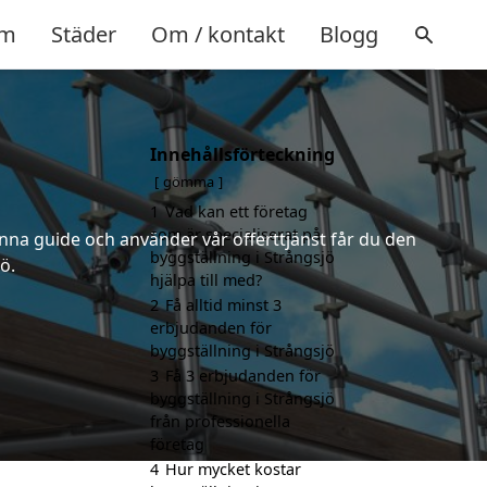
m
Städer
Om / kontakt
Blogg
Innehållsförteckning
ö
gömma
1
Vad kan ett företag
som är specialiserat på
nna guide och använder vår offerttjänst får du den
byggställning i Strångsjö
ö.
hjälpa till med?
2
Få alltid minst 3
erbjudanden för
byggställning i Strångsjö
3
Få 3 erbjudanden för
byggställning i Strångsjö
från professionella
företag
4
Hur mycket kostar