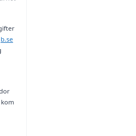
gifter
qb.se
g
ador
, kom