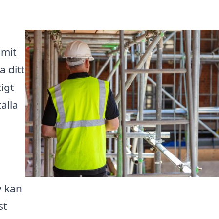
mmit
a ditt
igt
tälla
v kan
st