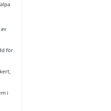
jälpa
 av
dd för
kert,
em i