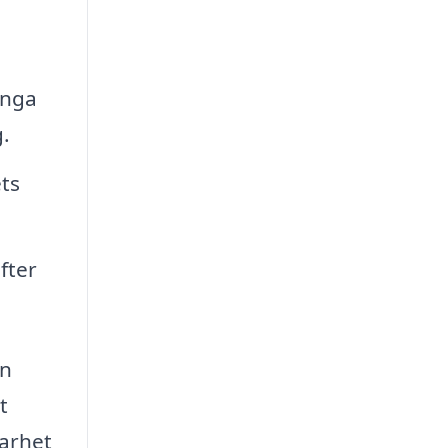
ånga
.
ts
fter
en
t
barhet