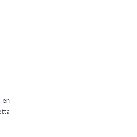
d en
etta