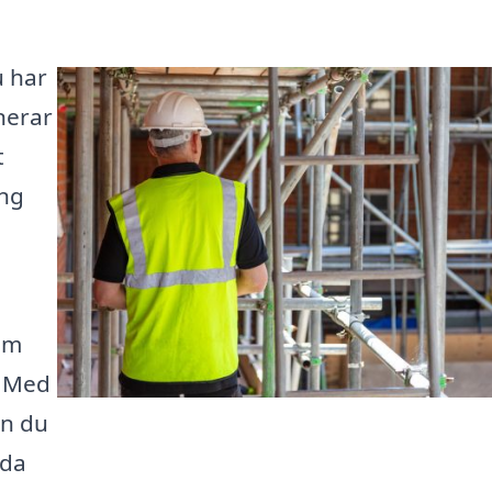
u har
anerar
t
ing
som
. Med
an du
dda