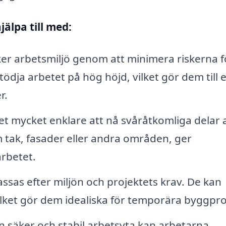
älpa till med:
er arbetsmiljö genom att minimera riskerna fö
tödja arbetet på hög höjd, vilket gör dem till e
r.
et mycket enklare att nå svåråtkomliga delar 
tak, fasader eller andra områden, ger
arbetet.
sas efter miljön och projektets krav. De kan
ket gör dem idealiska för temporära byggpro
 säker och stabil arbetsyta kan arbetarna