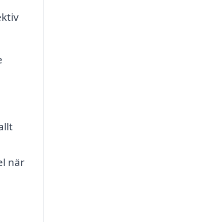
ktiv
e
llt
el när