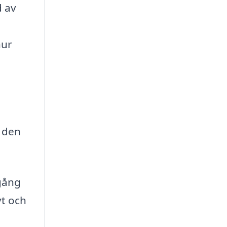
d av
hur
a den
lgång
vt och