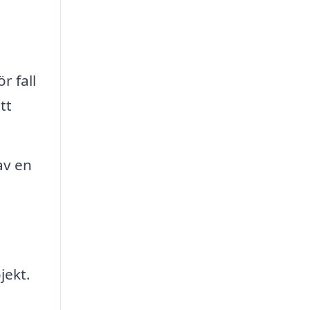
r fall
tt
av en
jekt.