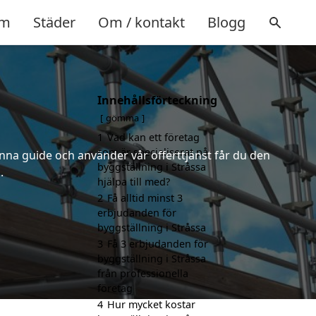
m
Städer
Om / kontakt
Blogg
Innehållsförteckning
gömma
1
Vad kan ett företag
som är specialiserat på
nna guide och använder vår offerttjänst får du den
byggställning i Stråssa
.
hjälpa till med?
2
Få alltid minst 3
erbjudanden för
byggställning i Stråssa
3
Få 3 erbjudanden för
byggställning i Stråssa
från professionella
företag
4
Hur mycket kostar