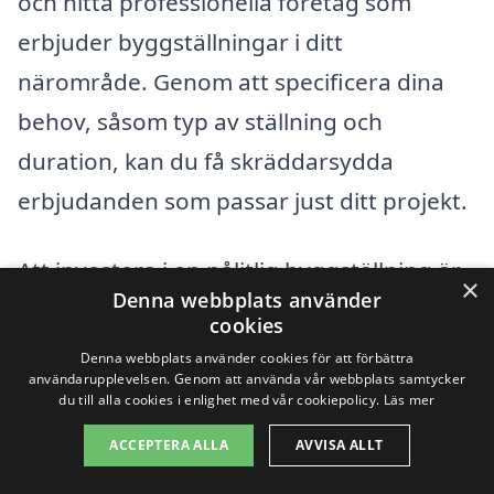
och hitta professionella företag som
erbjuder byggställningar i ditt
närområde. Genom att specificera dina
behov, såsom typ av ställning och
duration, kan du få skräddarsydda
erbjudanden som passar just ditt projekt.
Att investera i en pålitlig byggställning är
×
Denna webbplats använder
viktigt för både säkerheten och
cookies
effektiviteten på din byggarbetsplats.
Denna webbplats använder cookies för att förbättra
användarupplevelsen. Genom att använda vår webbplats samtycker
Genom att noggrant överväga
du till alla cookies i enlighet med vår cookiepolicy.
Läs mer
ovanstående faktorer och använda vår
ACCEPTERA ALLA
AVVISA ALLT
tjänst för att få flera offerter, är du på god