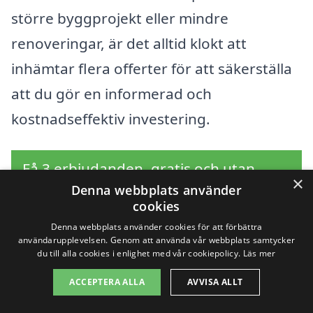
större byggprojekt eller mindre
renoveringar, är det alltid klokt att
inhämtar flera offerter för att säkerställa
att du gör en informerad och
kostnadseffektiv investering.
Få 3 erbjudanden, gratis och utan
×
Denna webbplats använder
förpliktelser
cookies
Denna webbplats använder cookies för att förbättra
användarupplevelsen. Genom att använda vår webbplats samtycker
du till alla cookies i enlighet med vår cookiepolicy.
Läs mer
Sök efter en
ACCEPTERA ALLA
AVVISA ALLT
professionell för