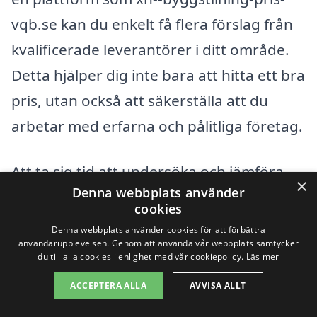
vqb.se kan du enkelt få flera förslag från
kvalificerade leverantörer i ditt område.
Detta hjälper dig inte bara att hitta ett bra
pris, utan också att säkerställa att du
arbetar med erfarna och pålitliga företag.
Att ta sig tid att undersöka och jämföra
×
Denna webbplats använder
priser gör att du kan få en byggställning
cookies
som är både säker och kostnadseffektiv
Denna webbplats använder cookies för att förbättra
användarupplevelsen. Genom att använda vår webbplats samtycker
för ditt projekt. Tveka inte att nå ut för att
du till alla cookies i enlighet med vår cookiepolicy.
Läs mer
få in offerter och ställa frågor till
ACCEPTERA ALLA
AVVISA ALLT
leverantörerna, eftersom detta kan ge dig