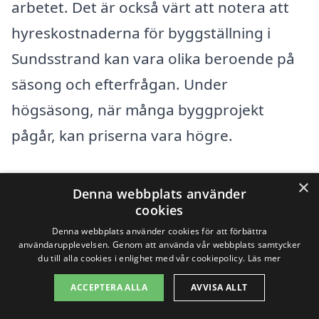
arbetet. Det är också värt att notera att
hyreskostnaderna för byggställning i
Sundsstrand kan vara olika beroende på
säsong och efterfrågan. Under
högsäsong, när många byggprojekt
pågår, kan priserna vara högre.
När du jämför priser på byggställning,
×
Denna webbplats använder
överväg följande aspekter:
cookies
Denna webbplats använder cookies för att förbättra
användarupplevelsen. Genom att använda vår webbplats samtycker
Kvalitet och säkerhet:
Se till att
du till alla cookies i enlighet med vår cookiepolicy.
Läs mer
byggställningen uppfyller alla
ACCEPTERA ALLA
AVVISA ALLT
säkerhetsstandarder.